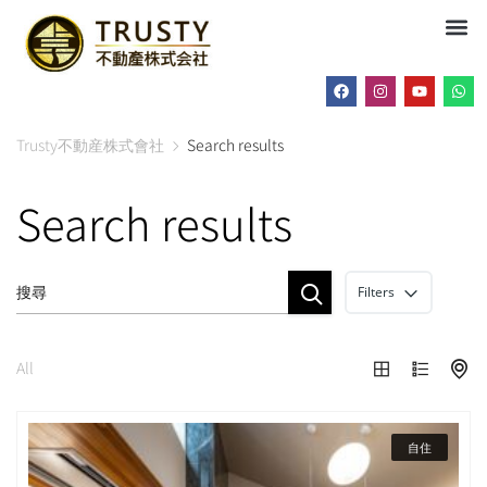
Trusty不動産株式會社
Search results
Search results
Filters
All
自住