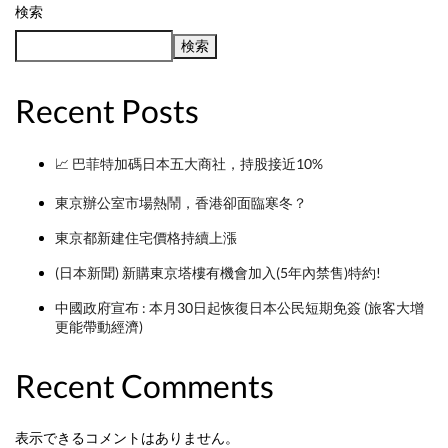
検索
検索
Recent Posts
📈 巴菲特加碼日本五大商社，持股接近10%
東京辦公室市場熱鬧，香港卻面臨寒冬？
東京都新建住宅價格持續上漲
(日本新聞) 新購東京塔樓有機會加入(5年內禁售)特約!
中國政府宣布 : 本月30日起恢復日本公民短期免簽 (旅客大增
更能帶動經濟)
Recent Comments
表示できるコメントはありません。