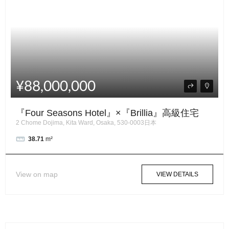
¥88,000,000
『Four Seasons Hotel』×『Brillia』高級住宅
2 Chome Dojima, Kita Ward, Osaka, 530-0003日本
38.71
m²
View on map
VIEW DETAILS