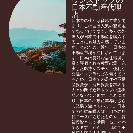
ワンストップの
日本不動産代理
店
日本での生活は多彩で豊かで
あり、この国は人気の観光地
であるだけでなく、多くの外
国人が日本で不動産を購入す
ることにも魅力を感じていま
す。そのため、近年、日本の
不動産市場が注目されていま
す。日本は良好な居住環境、
高く評価される教育の質、充
実した医療システム、便利な
交通インフラなどを備えてい
るため、日本での居住や不動
産投資が、海外投資を求める
人々の間で近年トップの選択
肢となっています。これによ
り、日本の不動産業界はさら
に発展を遂げています。日本
での不動産購入は、自身の居
住ニーズに応じたものや、賃
貸投資として活用することが
できます。ただし、日本で不
動産を購入する際には、通