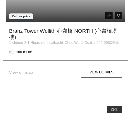
Call for price
Branz Tower Wellith 心齋橋 NORTH (心齋橋塔
樓)
1-chōme-2-1 Higashishinsaibashi, Chuo Ward, Osaka, 542-0083日本
100.81
m²
View on map
VIEW DETAILS
自住