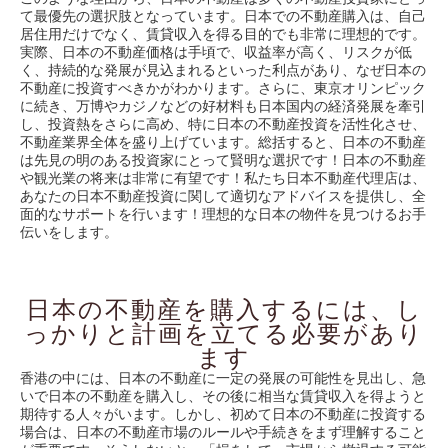
て最優先の選択肢となっています。日本での不動産購入は、自己
居住用だけでなく、賃貸収入を得る目的でも非常に理想的です。
実際、日本の不動産価格は手頃で、収益率が高く、リスクが低
く、持続的な発展が見込まれるといった利点があり、なぜ日本の
不動産に投資すべきかがわかります。さらに、東京オリンピック
に続き、万博やカジノなどの好材料も日本国内の経済発展を牽引
し、投資熱をさらに高め、特に日本の不動産投資を活性化させ、
不動産業界全体を盛り上げています。総括すると、日本の不動産
は先見の明のある投資家にとって賢明な選択です！日本の不動産
や観光業の将来は非常に有望です！私たち日本不動産代理店は、
あなたの日本不動産投資に関して適切なアドバイスを提供し、全
面的なサポートを行います！理想的な日本の物件を見つけるお手
伝いをします。
日本の不動産を購入するには、し
っかりと計画を立てる必要があり
ます
香港の中には、日本の不動産に一定の発展の可能性を見出し、急
いで日本の不動産を購入し、その後に相当な賃貸収入を得ようと
期待する人々がいます。しかし、初めて日本の不動産に投資する
場合は、日本の不動産市場のルールや手続きをまず理解すること