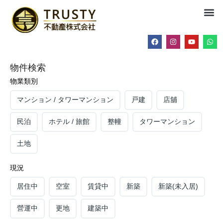
物件検索
物業類別
マンション / タワーマンション
戸建
店舖
民泊
ホテル / 旅館
整幢
タワーマンション
土地
現況
居住中
空室
賃貸中
新築
新築(未入居)
營運中
更地
建築中