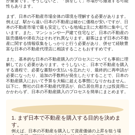
が重要です。そうしないと、「損をして」市場から撤退する可能
性もあります。
まず、日本の不動産市場全体の環境を理解する必要があります。
例えば、駅から遠い日本の不動産は確かに価格が安いですが、日
本の不動産市場で最も安定している地域は主に大都市に集中して
います。また、マンションや一戸建て住宅など、日本の不動産の
販売価格や潜在力はそれぞれ異なります。顧客はまず日本の不動
産に関する情報収集をしっかりと行う必要があり、併せて経験豊
富な日本の不動産代理店に相談することもおすすめです。
また、基本的な日本の不動産購入のプロセスについても事前に理
解しておく必要があります。そうしないと、日本で不動産を購入
する過程で、必要な書類や支払いを忘れたり、最終的に再申請が
必要になったり、追加の手数料が発生したりすることで、日本の
不動産購入において予算を大幅に超える事態になりかねません。
以下に、弊社の日本不動産代理店が、自己居住用または投資用に
かかわらず、日本の不動産購入のプロセスを簡単にまとめます。
1. まず日本で不動産を購入する目的を決めま
す。
例えば、日本の不動産を購入して資産価値の上昇を狙う場