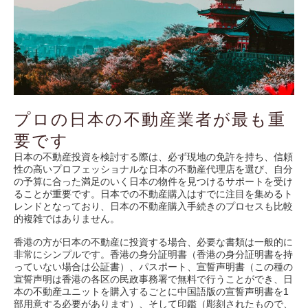
プロの日本の不動産業者が最も重
要です
日本の不動産投資を検討する際は、必ず現地の免許を持ち、信頼
性の高いプロフェッショナルな日本の不動産代理店を選び、自分
の予算に合った満足のいく日本の物件を見つけるサポートを受け
ることが重要です。日本での不動産購入はすでに注目を集めるト
レンドとなっており、日本の不動産購入手続きのプロセスも比較
的複雑ではありません。
香港の方が日本の不動産に投資する場合、必要な書類は一般的に
非常にシンプルです。香港の身分証明書（香港の身分証明書を持
っていない場合は公証書）、パスポート、宣誓声明書（この種の
宣誓声明は香港の各区の民政事務署で無料で行うことができ、日
本の不動産ユニットを購入するごとに中国語版の宣誓声明書を1
部用意する必要があります）、そして印鑑（彫刻されたもので、