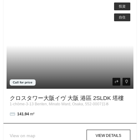
投資
自住
Call for price
クロスタワー大阪イヴ 大阪 港區 2SLDK 塔樓
1-chōme-3-13 Benten, Minato Ward, Osaka, 552-0007日本
141.94
m²
View on map
VIEW DETAILS