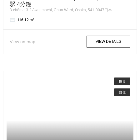
駅 4分鐘
3-chōme-3-2 Awajimachi, Chuo Ward, Osaka, 541-0047日本
116.12
m²
View on map
VIEW DETAILS
投資
自住