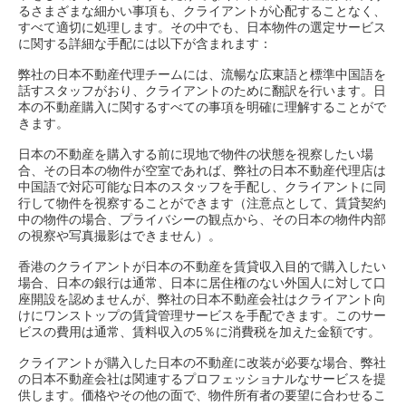
るさまざまな細かい事項も、クライアントが心配することなく、
すべて適切に処理します。その中でも、日本物件の選定サービス
に関する詳細な手配には以下が含まれます：
弊社の日本不動産代理チームには、流暢な広東語と標準中国語を
話すスタッフがおり、クライアントのために翻訳を行います。日
本の不動産購入に関するすべての事項を明確に理解することがで
きます。
日本の不動産を購入する前に現地で物件の状態を視察したい場
合、その日本の物件が空室であれば、弊社の日本不動産代理店は
中国語で対応可能な日本のスタッフを手配し、クライアントに同
行して物件を視察することができます（注意点として、賃貸契約
中の物件の場合、プライバシーの観点から、その日本の物件内部
の視察や写真撮影はできません）。
香港のクライアントが日本の不動産を賃貸収入目的で購入したい
場合、日本の銀行は通常、日本に居住権のない外国人に対して口
座開設を認めませんが、弊社の日本不動産会社はクライアント向
けにワンストップの賃貸管理サービスを手配できます。このサー
ビスの費用は通常、賃料収入の5％に消費税を加えた金額です。
クライアントが購入した日本の不動産に改装が必要な場合、弊社
の日本不動産会社は関連するプロフェッショナルなサービスを提
供します。価格やその他の面で、物件所有者の要望に合わせるこ