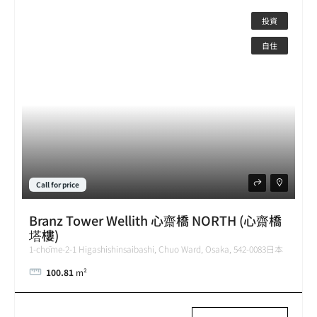
投資
自住
Call for price
Branz Tower Wellith 心齋橋 NORTH (心齋橋
塔樓)
1-chōme-2-1 Higashishinsaibashi, Chuo Ward, Osaka, 542-0083日本
100.81
m²