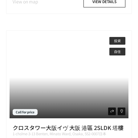
View on map
VIEW DETAILS
投資
自住
Call for price
クロスタワー大阪イヴ 大阪 港區 2SLDK 塔樓
1-chōme-3-13 Benten, Minato Ward, Osaka, 552-0007日本