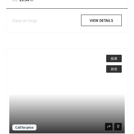
View on map
VIEW DETAILS
投資
自住
Call for price