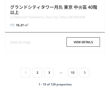
グランドシティタワー月島 東京 中央區 40階
以上
3-chōme-22-6 Tsukishima, Chuo City, Tokyo 104-0052日本
76.37
m²
View on map
VIEW DETAILS
…
1
2
3
13
1 - 10 of 128 properties