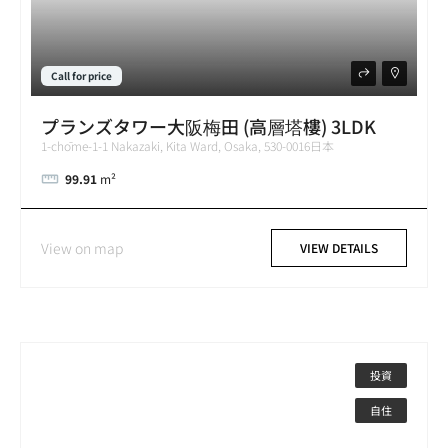
Call for price
プランズタワー大阪梅田 (高層塔樓) 3LDK
1-chōme-1-1 Nakazaki, Kita Ward, Osaka, 530-0016日本
99.91
m²
View on map
VIEW DETAILS
投資
自住