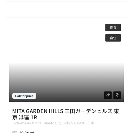
投資
自住
Call for price
MITA GARDEN HILLS 三田ガーデンヒルズ 東
京 港區 1R
1-chōme-4-60 Mita, Minato City, Tokyo 108-0073日本
29.34
m²