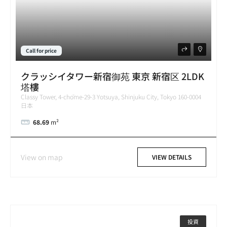
Call for price
クラッシイタワー新宿御苑 東京 新宿区 2LDK
塔樓
Classy Tower, 4-chōme-29-3 Yotsuya, Shinjuku City, Tokyo 160-0004
日本
68.69
m²
View on map
VIEW DETAILS
投資