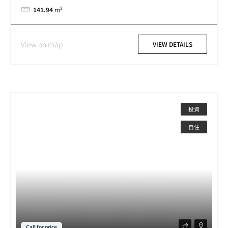
141.94
m²
View on map
VIEW DETAILS
投資
自住
Call for price