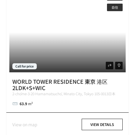
自住
Call for price
WORLD TOWER RESIDENCE 東京 港区
2LDK+S+WIC
2-chōme-3-20 Hamamatsuchō, Minato City, Tokyo 105-0013日本
63.9
m²
View on map
VIEW DETAILS