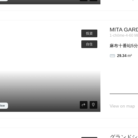
MITA GA
投資
1-chōme-4-60 Mi
自住
麻布十番站5分！
29.34
m²
View on map
rice
グランドシ