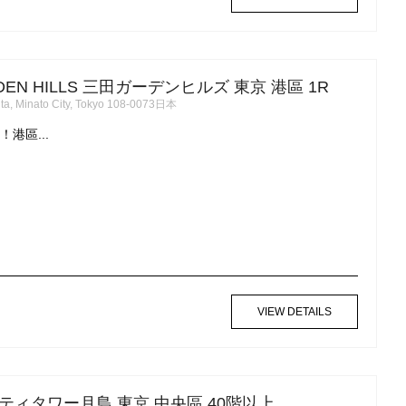
RDEN HILLS 三田ガーデンヒルズ 東京 港區 1R
ta, Minato City, Tokyo 108-0073日本
港區...
VIEW DETAILS
ティタワー月島 東京 中央區 40階以上