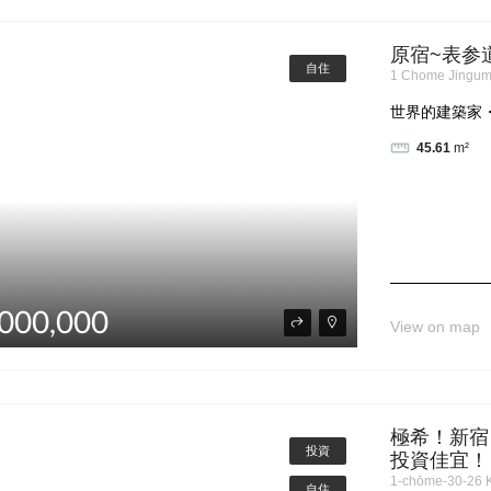
原宿~表参道
自住
1 Chome Jingum
世界的建築家・
45.61
m²
000,000
View on map
極希！新宿
投資
投資佳宜！
1-chōme-30-26 K
自住