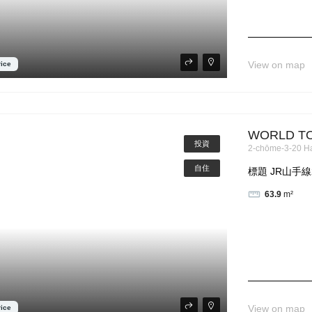
View on map
rice
WORLD T
投資
2-chōme-3-20 H
自住
標題 JR山手線2
63.9
m²
View on map
rice