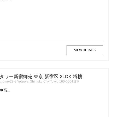
VIEW DETAILS
ワー新宿御苑 東京 新宿区 2LDK 塔樓
-chōme-29-3 Yotsuya, Shinjuku City, Tokyo 160-0004日本
高...