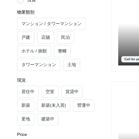
物業類別
マンション / タワーマンション
戸建
店舖
民泊
ホテル / 旅館
整幢
Call for p
タワーマンション
土地
現況
居住中
空室
賃貸中
新築
新築(未入居)
營運中
更地
建築中
Price