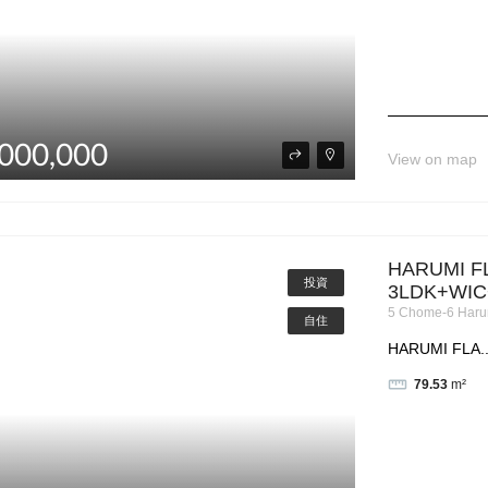
000,000
View on map
HARUMI F
投資
3LDK+WIC
5 Chome-6 Haru
自住
HARUMI FLA..
79.53
m²