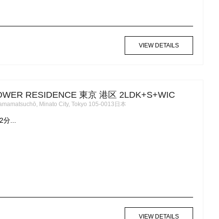
VIEW DETAILS
OWER RESIDENCE 東京 港区 2LDK+S+WIC
amamatsuchō, Minato City, Tokyo 105-0013日本
分...
VIEW DETAILS