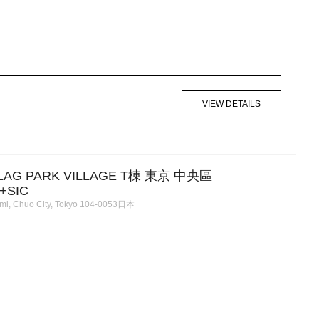
VIEW DETAILS
LAG PARK VILLAGE T棟 東京 中央區
+SIC
mi, Chuo City, Tokyo 104-0053日本
.