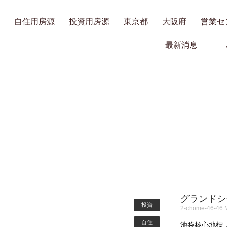
自住用房源
投資用房源
東京都
大阪府
営業セ
最新消息
グランドシテ
投資
2-chōme-46-46 M
自住
池袋核心地標，2