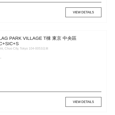
VIEW DETAILS
LAG PARK VILLAGE T棟 東京 中央區
C+SIC+S
mi, Chuo City, Tokyo 104-0053日本
.
VIEW DETAILS