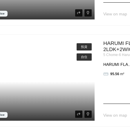
View on map
rice
HARUMI F
投資
2LDK+2WI
5 Chome-6 Haru
自住
HARUMI FLA..
95.56
m²
View on map
rice