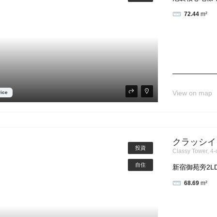
72.44
m²
View on map
rice
クラッシイタ
投資
Classy Tower, 4
自住
新宿御苑旁2LDK
68.69
m²