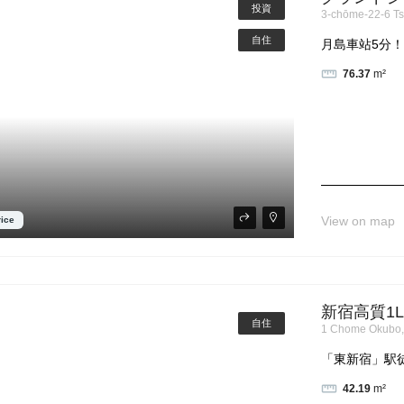
投資
3-chōme-22-6 Ts
自住
月島車站5分！5
76.37
m²
View on map
rice
新宿高質1
自住
1 Chome Okubo,
「東新宿」駅徒歩
42.19
m²