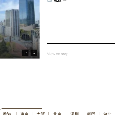
70.55
m²
View on map