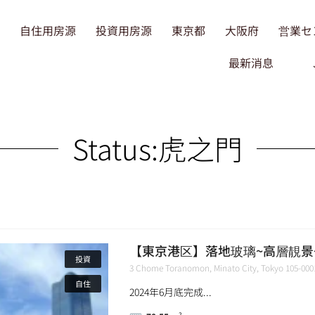
自住用房源
投資用房源
東京都
大阪府
営業セ
最新消息
Status:
虎之門
【東京港区】落地玻璃~高層靚景
投資
3 Chome Toranomon, Minato City, Tokyo 105-0
自住
2024年6月底完成...