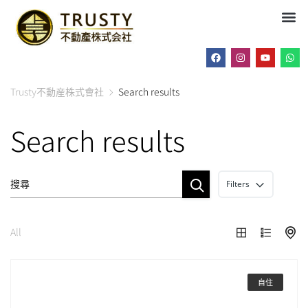
Trusty不動産株式會社
Search results
Search results
Filters
All
自住