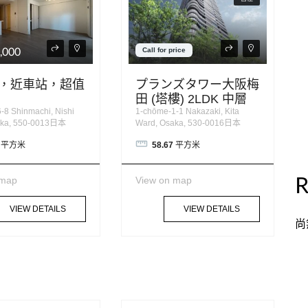
,000
Call for price
，近車站，超值
プランズタワー大阪梅
田 (塔樓) 2LDK 中層
-8 Shinmachi, Nishi
1-chōme-1-1 Nakazaki, Kita
aka, 550-0013日本
Ward, Osaka, 530-0016日本
平方米
58.67
平方米
R
 map
View on map
VIEW DETAILS
VIEW DETAILS
尚