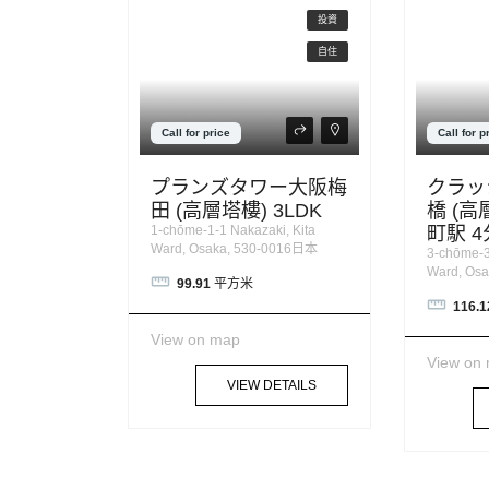
投資
自住
Call for price
Call for p
プランズタワー大阪梅
クラッ
田 (高層塔樓) 3LDK
橋 (高
1-chōme-1-1 Nakazaki, Kita
町駅 
Ward, Osaka, 530-0016日本
3-chōme-3
Ward, Os
99.91
平方米
116.1
View on map
View on
VIEW DETAILS