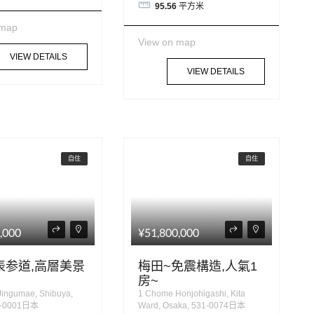
95.56
平方米
 map
View on map
VIEW DETAILS
VIEW DETAILS
自住
自住
,000
¥51,800,000
表参道,高層美景
梅田~免震構造,人氣1
房~
ingumae, Shibuya,
1 Chome Honjohigashi, Kita
0-0001日本
Ward, Osaka, 531-0074日本