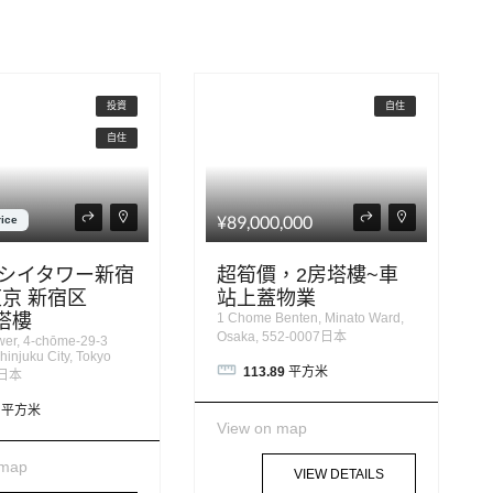
投資
自住
自住
¥89,000,000
rice
シイタワー新宿
超筍價，2房塔樓~車
東京 新宿区
站上蓋物業
 塔樓
1 Chome Benten, Minato Ward,
Osaka, 552-0007日本
wer, 4-chōme-29-3
hinjuku City, Tokyo
113.89
平方米
4日本
平方米
View on map
 map
VIEW DETAILS