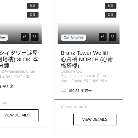
投資
投資
自住
自住
rice
Call for price
シィタワー淀屋
Branz Tower Wellith
層塔樓) 3LDK 本
心齋橋 NORTH (心齋
4分鐘
橋塔樓)
-2 Awajimachi, Chuo
1-chōme-2-1
Higashishinsaibashi, Chuo
aka, 541-0047日本
Ward, Osaka, 542-0083日本
2
平方米
100.81
平方米
 map
View on map
VIEW DETAILS
VIEW DETAILS