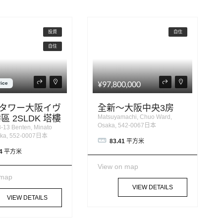
投資
自住
自住
¥97,800,000
rice
タワー大阪イヴ
全新～大阪中央3房
區 2SLDK 塔樓
Matsuyamachi, Chuo Ward,
Osaka, 542-0067日本
-13 Benten, Minato
aka, 552-0007日本
83.41
平方米
4
平方米
View on map
 map
VIEW DETAILS
VIEW DETAILS