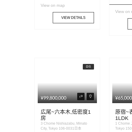
View on map
View on
VIEW DETAILS
自住
¥99,800,000
¥65,000
広尾~六本木,低密度1
原宿~
房
1LDK
3 Chome Nishiazabu, Minato
1 Chome J
City, Tokyo 106-0031日本
Tokyo 15