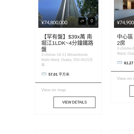
¥74,800,000
¥74,900
【罕有盤】$39x萬 南
中心區
堀江1LDK~4分鐘鐵路
2房
盤
3-chōme-6
Ward, Os
3-chōme-16-21 Minamihorie,
Nishi Ward, Osaka, 550-0015日
61.27
本
57.01
平方米
View on
View on map
VIEW DETAILS