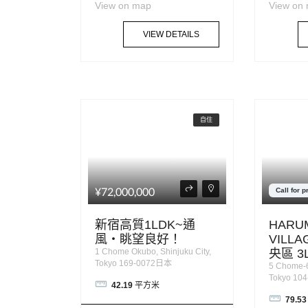
View on map
View on
VIEW DETAILS
自住
¥72,000,000
Call for p
新宿高質1LDK~通
HARUM
風・眺望良好！
VILL
1 Chome Okubo, Shinjuku City,
央區 3
Tokyo 169-0072日本
5 Chome-6
Tokyo 10
42.19
平方米
79.53