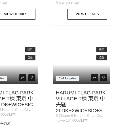
 map
View on map
VIEW DETAILS
VIEW DETAILS
投資
投資
自住
自住
rice
Call for price
I FLAG PARK
HARUMI FLAG PARK
AGE T棟 東京 中
VILLAGE T棟 東京 中
LDK+WIC+SIC
央區
 Harumi, Chuo City,
2LDK+2WIC+SIC+S
4-0053日本
5 Chome-6 Harumi, Chuo City,
Tokyo 104-0053日本
平方米