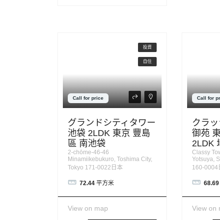
投資
自住
Call for price
Call for p
グランドシティタワー
クラッ
池袋 2LDK 東京 豐島
御苑 
區 南池袋
2LDK
2-chōme-46-46
Classy To
Minamiikebukuro, Toshima City,
Yotsuya, S
Tokyo 171-0022日本
160-000
72.44
平方米
68.69
View on map
View on