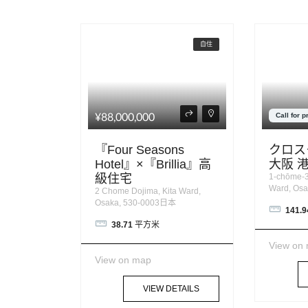
自住
¥88,000,000
Call for p
『Four Seasons
クロス
Hotel』×『Brillia』高
大阪 港
級住宅
1-chōme-3
Ward, Os
2 Chome Dojima, Kita Ward,
Osaka, 530-0003日本
141.9
38.71
平方米
View on
View on map
VIEW DETAILS