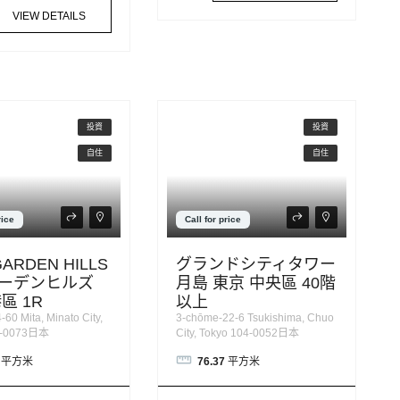
VIEW DETAILS
投資
投資
自住
自住
rice
Call for price
GARDEN HILLS
グランドシティタワー
ーデンヒルズ
月島 東京 中央區 40階
區 1R
以上
60 Mita, Minato City,
3-chōme-22-6 Tsukishima, Chuo
8-0073日本
City, Tokyo 104-0052日本
平方米
76.37
平方米