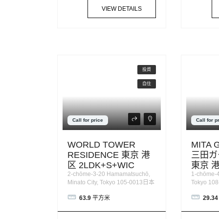
VIEW DETAILS
投資
自住
Call for price
Call for p
WORLD TOWER
MITA 
RESIDENCE 東京 港
三田ガ
区 2LDK+S+WIC
東京 港
2-chōme-3-20 Hamamatsuchō,
1-chōme-4-
Minato City, Tokyo 105-0013日本
Tokyo 10
63.9
平方米
29.34