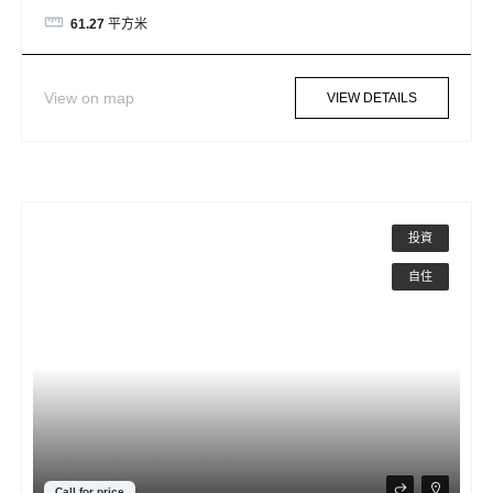
61.27
平方米
View on map
VIEW DETAILS
投資
自住
Call for price