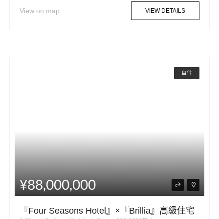
View on map
VIEW DETAILS
自住
¥88,000,000
『Four Seasons Hotel』×『Brillia』高級住宅