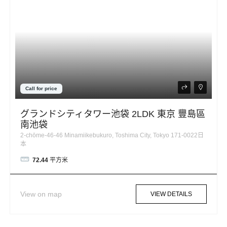
Call for price
グランドシティタワー池袋 2LDK 東京 豐島區
南池袋
2-chōme-46-46 Minamiikebukuro, Toshima City, Tokyo 171-0022日
本
72.44
平方米
View on map
VIEW DETAILS