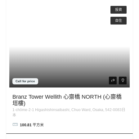
投資
自住
Call for price
Branz Tower Wellith 心齋橋 NORTH (心齋橋
塔樓)
1-chōme-2-1 Higashishinsaibashi, Chuo Ward, Osaka, 542-0083日
本
100.81
平方米