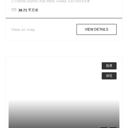
2 Chome Dojima, Kita Ward, Osaka, 530-0003日本
38.71
平方米
View on map
VIEW DETAILS
投資
自住