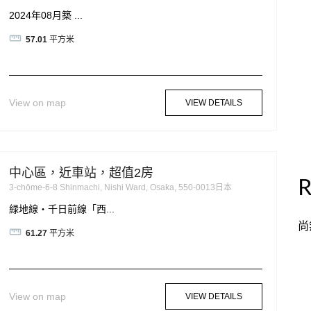
2024年08月築 ...
57.01
平方米
View on map
VIEW DETAILS
中心區，近車站，超值2房
R
3-chōme-6-8 Shinmachi, Nishi Ward, Osaka, 550-0013日本
緑地線・千日前線「西...
尚
61.27
平方米
View on map
VIEW DETAILS