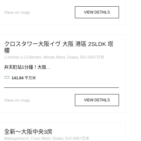
View on map
VIEW DETAILS
クロスタワー大阪イヴ 大阪 港區 2SLDK 塔
樓
1-chōme-3-13 Benten, Minato Ward, Osaka, 552-0007日本
弁天町站1分鐘！大阪...
141.94
平方米
View on map
VIEW DETAILS
全新～大阪中央3房
Matsuyamachi, Chuo Ward, Osaka, 542-0067日本