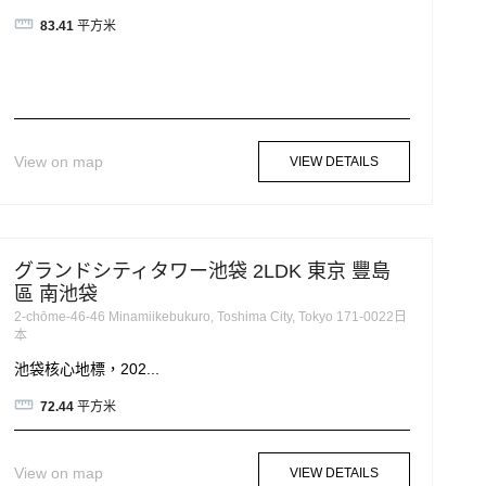
83.41
平方米
View on map
VIEW DETAILS
グランドシティタワー池袋 2LDK 東京 豐島
區 南池袋
2-chōme-46-46 Minamiikebukuro, Toshima City, Tokyo 171-0022日
本
池袋核心地標，202...
72.44
平方米
View on map
VIEW DETAILS