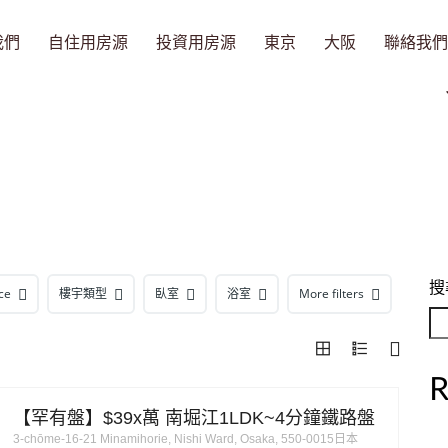
我們
自住用房源
投資用房源
東京
大阪
聯絡我們
搜
ce
樓宇類型
臥室
浴室
More filters
R
【罕有盤】$39x萬 南堀江1LDK~4分鐘鐵路盤
3-chōme-16-21 Minamihorie, Nishi Ward, Osaka, 550-0015日本