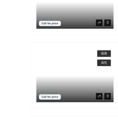
Call for price
投資
自住
Call for price