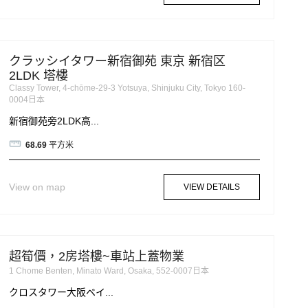
クラッシイタワー新宿御苑 東京 新宿区
2LDK 塔樓
Classy Tower, 4-chōme-29-3 Yotsuya, Shinjuku City, Tokyo 160-
0004日本
新宿御苑旁2LDK高...
68.69
平方米
View on map
VIEW DETAILS
超筍價，2房塔樓~車站上蓋物業
1 Chome Benten, Minato Ward, Osaka, 552-0007日本
クロスタワー大阪ベイ...