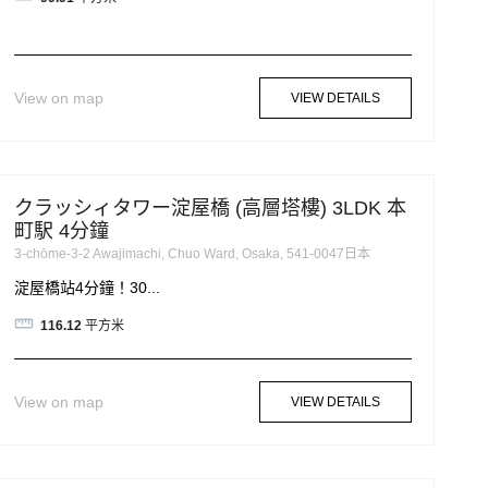
View on map
VIEW DETAILS
クラッシィタワー淀屋橋 (高層塔樓) 3LDK 本
町駅 4分鐘
3-chōme-3-2 Awajimachi, Chuo Ward, Osaka, 541-0047日本
淀屋橋站4分鐘！30...
116.12
平方米
View on map
VIEW DETAILS