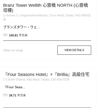
Branz Tower Wellith 心齋橋 NORTH (心齋橋
塔樓)
1-chōme-2-1 Higashishinsaibashi, Chuo Ward, Osaka, 542-0083日
本
ブランズタワー・ウェ...
100.81
平方米
View on map
VIEW DETAILS
『Four Seasons Hotel』×『Brillia』高級住宅
2 Chome Dojima, Kita Ward, Osaka, 530-0003日本
『Four Seas...
38.71
平方米