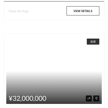
View on map
VIEW DETAILS
投資
¥32,000,000