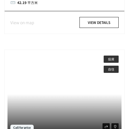
42.19
平方米
View on map
VIEW DETAILS
投資
自住
Call for price