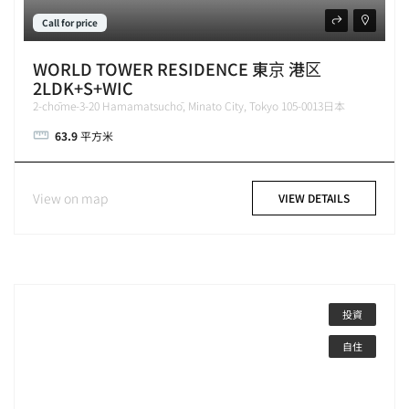
Call for price
WORLD TOWER RESIDENCE 東京 港区
2LDK+S+WIC
2-chōme-3-20 Hamamatsuchō, Minato City, Tokyo 105-0013日本
63.9
平方米
View on map
VIEW DETAILS
投資
自住