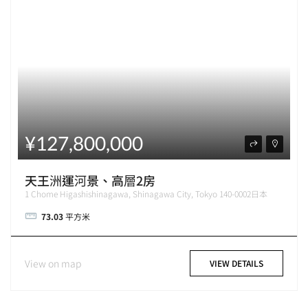
¥127,800,000
天王洲運河景、高層2房
1 Chome Higashishinagawa, Shinagawa City, Tokyo 140-0002日本
73.03
平方米
View on map
VIEW DETAILS