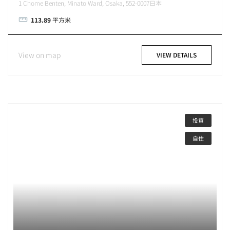
1 Chome Benten, Minato Ward, Osaka, 552-0007日本
113.89
平方米
View on map
VIEW DETAILS
投資
自住