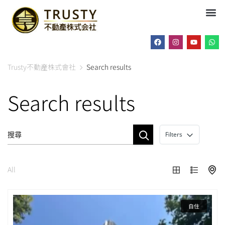
Trusty不動産株式會社
Search results
Search results
Filters
All
自住