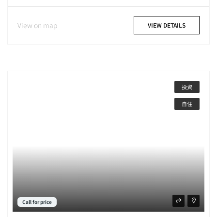
View on map
VIEW DETAILS
投資
自住
Call for price