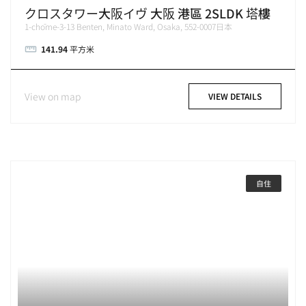
クロスタワー大阪イヴ 大阪 港區 2SLDK 塔樓
1-chōme-3-13 Benten, Minato Ward, Osaka, 552-0007日本
141.94
平方米
View on map
VIEW DETAILS
自住