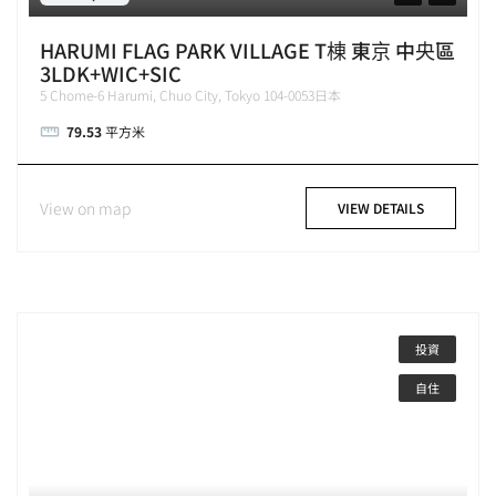
HARUMI FLAG PARK VILLAGE T棟 東京 中央區
3LDK+WIC+SIC
5 Chome-6 Harumi, Chuo City, Tokyo 104-0053日本
79.53
平方米
View on map
VIEW DETAILS
投資
自住