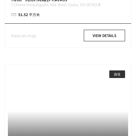
1 Chome Honjohigashi, Kita Ward, Osaka, 531-0074日本
51.52
平方米
View on map
VIEW DETAILS
自住