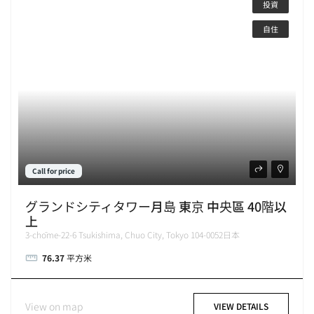
投資
自住
Call for price
グランドシティタワー月島 東京 中央區 40階以
上
3-chōme-22-6 Tsukishima, Chuo City, Tokyo 104-0052日本
76.37
平方米
View on map
VIEW DETAILS