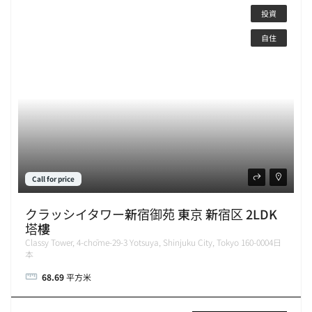
投資
自住
Call for price
クラッシイタワー新宿御苑 東京 新宿区 2LDK
塔樓
Classy Tower, 4-chōme-29-3 Yotsuya, Shinjuku City, Tokyo 160-0004日
本
68.69
平方米