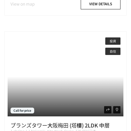
View on map
VIEW DETAILS
投資
自住
Call for price
プランズタワー大阪梅田 (塔樓) 2LDK 中層
1-chōme-1-1 Nakazaki, Kita Ward, Osaka, 530-0016日本