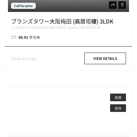
Call for price
プランズタワー大阪梅田 (高層塔樓) 3LDK
1-chōme-1-1 Nakazaki, Kita Ward, Osaka, 530-0016日本
99.91
平方米
View on map
VIEW DETAILS
投資
自住