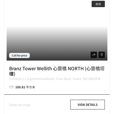
自住
Call for price
Branz Tower Wellith 心齋橋 NORTH (心齋橋塔
樓)
1-chōme-2-1 Higashishinsaibashi, Chuo Ward, Osaka, 542-0083日本
100.81
平方米
View on map
VIEW DETAILS