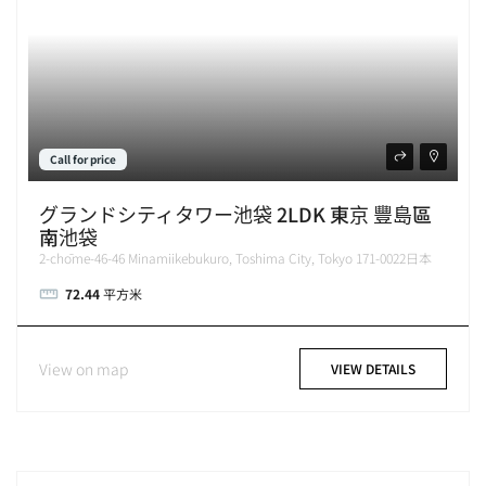
Call for price
グランドシティタワー池袋 2LDK 東京 豐島區
南池袋
2-chōme-46-46 Minamiikebukuro, Toshima City, Tokyo 171-0022日本
72.44
平方米
View on map
VIEW DETAILS