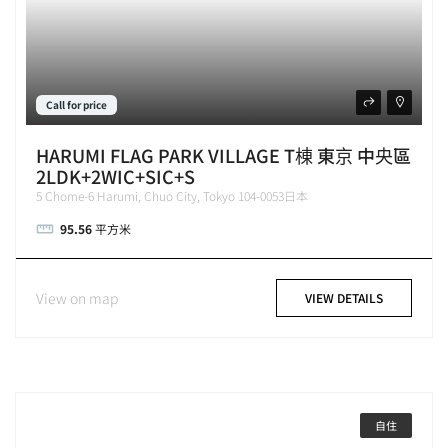
Call for price
HARUMI FLAG PARK VILLAGE T棟 東京 中央區
2LDK+2WIC+SIC+S
5 Chome-6 Harumi, Chuo City, Tokyo 104-0053日本
95.56
平方米
View on map
VIEW DETAILS
自住