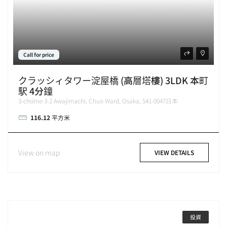
Call for price
クラッシィタワー淀屋橋 (高層塔樓) 3LDK 本町
駅 4分鐘
3-chōme-3-2 Awajimachi, Chuo Ward, Osaka, 541-0047日本
116.12
平方米
View on map
VIEW DETAILS
投資