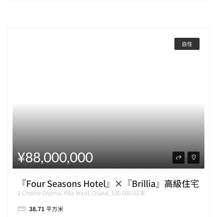
自住
¥88,000,000
『Four Seasons Hotel』×『Brillia』高級住宅
2 Chome Dojima, Kita Ward, Osaka, 530-0003日本
38.71
平方米