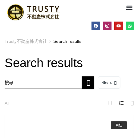
Trusty不動産株式會社
Search results
Search results
Filters
All
自住