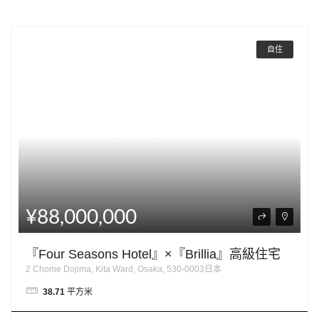
自住
¥88,000,000
『Four Seasons Hotel』×『Brillia』高級住宅
2 Chome Dojima, Kita Ward, Osaka, 530-0003日本
38.71
平方米