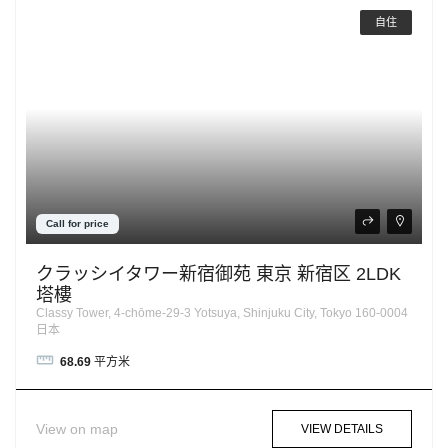
自住
Call for price
クラッシイタワー新宿御苑 東京 新宿区 2LDK
塔樓
Classy Tower, 4-chōme-29-3 Yotsuya, Shinjuku City, Tokyo 160-0004
日本
68.69
平方米
View on map
VIEW DETAILS