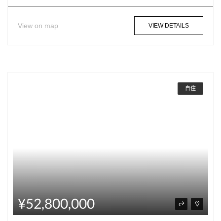
View on map
VIEW DETAILS
自住
¥52,800,000