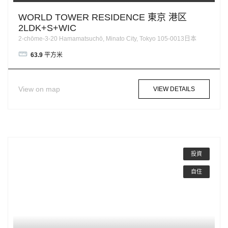
WORLD TOWER RESIDENCE 東京 港区
2LDK+S+WIC
2-chōme-3-20 Hamamatsuchō, Minato City, Tokyo 105-0013日本
63.9
平方米
View on map
VIEW DETAILS
投資
自住