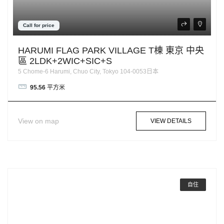
Call for price
HARUMI FLAG PARK VILLAGE T棟 東京 中央
區 2LDK+2WIC+SIC+S
5 Chome-6 Harumi, Chuo City, Tokyo 104-0053日本
95.56
平方米
View on map
VIEW DETAILS
自住