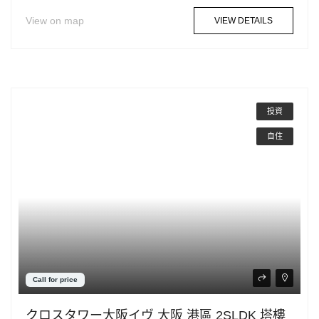
View on map
VIEW DETAILS
投資
自住
Call for price
クロスタワー大阪イヴ 大阪 港區 2SLDK 塔樓