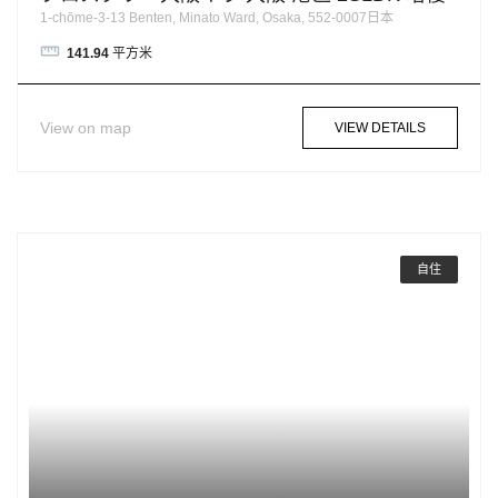
1-chōme-3-13 Benten, Minato Ward, Osaka, 552-0007日本
141.94
平方米
View on map
VIEW DETAILS
自住