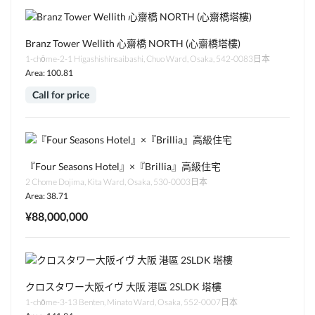
Branz Tower Wellith 心齋橋 NORTH (心齋橋塔樓)
1-chōme-2-1 Higashishinsaibashi, Chuo Ward, Osaka, 542-0083日本
Area: 100.81
Call for price
『Four Seasons Hotel』×『Brillia』高級住宅
2 Chome Dojima, Kita Ward, Osaka, 530-0003日本
Area: 38.71
¥88,000,000
クロスタワー大阪イヴ 大阪 港區 2SLDK 塔樓
1-chōme-3-13 Benten, Minato Ward, Osaka, 552-0007日本