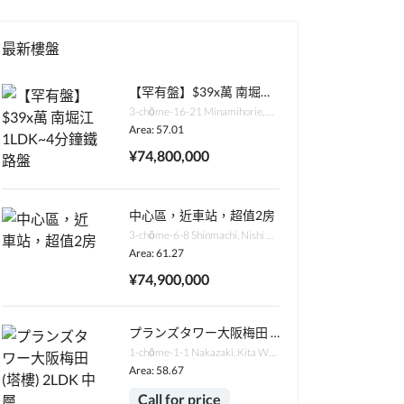
最新樓盤
【罕有盤】$39x萬 南堀江1LDK~4分鐘鐵路盤
3-chōme-16-21 Minamihorie, Nishi Ward, Osaka, 550-0015日本
Area: 57.01
¥74,800,000
中心區，近車站，超值2房
3-chōme-6-8 Shinmachi, Nishi Ward, Osaka, 550-0013日本
Area: 61.27
¥74,900,000
プランズタワー大阪梅田 (塔樓) 2LDK 中層
1-chōme-1-1 Nakazaki, Kita Ward, Osaka, 530-0016日本
Area: 58.67
Call for price