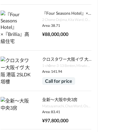
『Four Seasons Hotel』×『Brillia』高級住宅
2 Chome Dojima, Kita Ward, Osaka, 530-0003日本
Area: 38.71
¥88,000,000
クロスタワー大阪イヴ 大阪 港區 2SLDK 塔樓
1-chōme-3-13 Benten, Minato Ward, Osaka, 552-0007日本
Area: 141.94
Call for price
全新～大阪中央3房
Matsuyamachi, Chuo Ward, Osaka, 542-0067日本
Area: 83.41
¥97,800,000