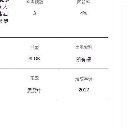
客房總數
回報率
線 大
3
4%
 東武
駅 徒
土地權利
戶型
3LDK
所有權
現況
建成年份
2012
賃貸中