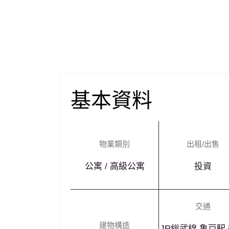
基本資料
物業類別
出租/出售
公寓 / 高級公寓
投資
¥328,000,000
交通
建物構造
JR総武線 亀戸駅