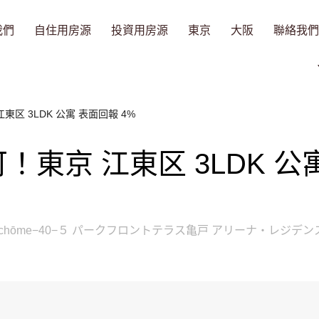
我們
自住用房源
投資用房源
東京
大阪
聯絡我們
区 3LDK 公寓 表面回報 4%
東京 江東区 3LDK 公
ameido, 7-chōme−40−５ パークフロントテラス亀戸 アリーナ・レジデ