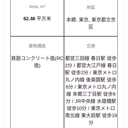
Area, m²
地區
62.46
平方米
本郷
,
東京
,
東京都文京
区
建物構造
交通
鉄筋コンクリート造(RC
都営三田線 春日駅 徒歩
造)
2分 / 都営大江戸線 春日
駅 徒歩2分 / 東京メトロ
丸ノ内線 後楽園駅 徒歩
6分 / 東京メトロ丸ノ内
線 本郷三丁目駅 徒歩9
分 / JR中央線 水道橋駅
徒歩10分 / 東京メトロ
南北線 東大前駅 徒歩19
分