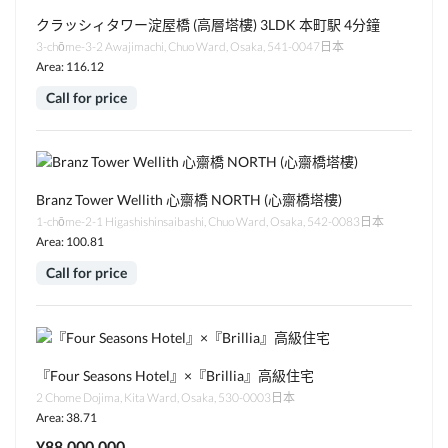
クラッシィタワー淀屋橋 (高層塔樓) 3LDK 本町駅 4分鐘
3-chōme-3-2 Awajimachi, Chuo Ward, Osaka, 541-0047日本
Area: 116.12
Call for price
Branz Tower Wellith 心齋橋 NORTH (心齋橋塔樓)
1-chōme-2-1 Higashishinsaibashi, Chuo Ward, Osaka, 542-0083日本
Area: 100.81
Call for price
『Four Seasons Hotel』×『Brillia』高級住宅
2 Chome Dojima, Kita Ward, Osaka, 530-0003日本
Area: 38.71
¥88,000,000