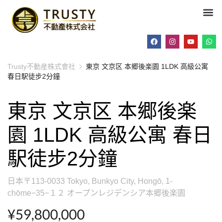
Trusty不動産株式會社
東京 文京区 本郷後楽園 1LDK 高級公寓
春日駅徒步2分鐘
東京 文京区 本郷後楽
園 1LDK 高級公寓 春日
駅徒步2分鐘
日本〒113-0033 Tokyo, Bunkyo City, Hongō, 1-
chōme−35−１２ オープンレジデンシア本郷後楽園
¥59,800,000