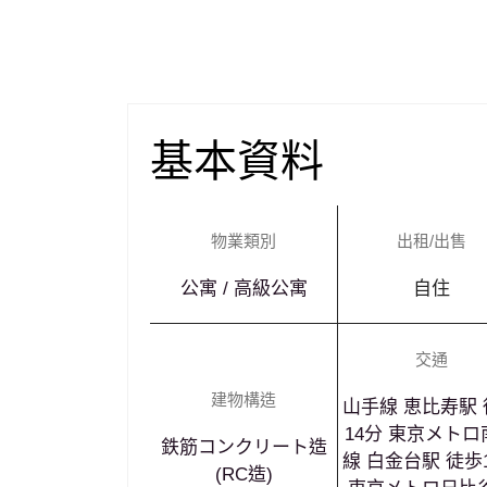
基本資料
物業類別
出租/出售
公寓 / 高級公寓
自住
交通
¥328,000,000
建物構造
山手線 恵比寿駅
14分 東京メトロ
鉄筋コンクリート造
線 白金台駅 徒歩
(RC造)