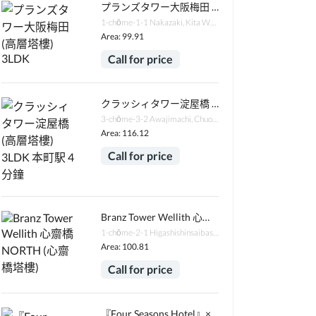
プランズタワー大阪梅田 (高層塔樓) 3LDK
1-chōme-1-1 Nakazaki, Kita Ward, Osaka, 530-0016日本
Area: 99.91
Call for price
クラッシィタワー淀屋橋 (高層塔樓) 3LDK 本町駅 4分鐘
3-chōme-3-2 Awajimachi, Chuo Ward, Osaka, 541-0047日本
Area: 116.12
Call for price
Branz Tower Wellith 心齋橋 NORTH (心齋橋塔樓)
1-chōme-2-1 Higashishinsaibashi, Chuo Ward, Osaka, 542-0083日本
Area: 100.81
Call for price
『Four Seasons Hotel』×『Brillia』高級住宅