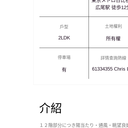
東京メトロ日比
広尾駅 徒歩12
土地權利
戶型
2LDK
所有權
停車場
詳情查詢熱線
61334355 Chris 
有
介紹
１２階部分につき陽当たり・通風・眺望良