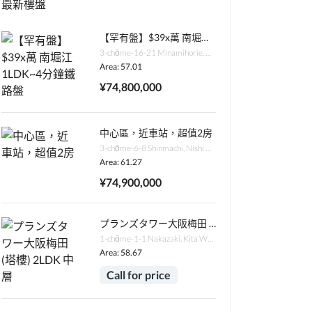
最新樓盤
【罕有盤】$39x萬 南堀江1LDK~4分鐘鐵路盤
3-chōme-16-21 Minamihorie, Nishi Ward, Osaka, 550-0015日本
Area: 57.01
¥74,800,000
中心區，近車站，超值2房
3-chōme-6-8 Shinmachi, Nishi Ward, Osaka, 550-0013日本
Area: 61.27
¥74,900,000
プランズタワー大阪梅田 (塔樓) 2LDK 中層
1-chōme-1-1 Nakazaki, Kita Ward, Osaka, 530-0016日本
Area: 58.67
Call for price