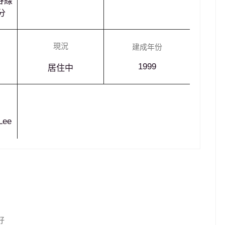
谷線
分
現況
建成年份
1999
居住中
Lee
好