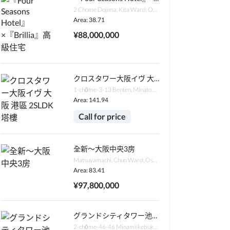
2 Chome Dojima, Kita Ward, Osaka, 530-0003日本
Area: 38.71
¥88,000,000
クロスタワー大阪イヴ 大阪 港區 2SLDK 塔樓
1-chōme-3-13 Benten, Minato Ward, Osaka, 552-0007日本
Area: 141.94
Call for price
全新～大阪中央3房
Matsuyamachi, Chuo Ward, Osaka, 542-0067日本
Area: 83.41
¥97,800,000
グランドシティタワー池袋 2LDK 東京 豐島區 南池袋
2-chōme-46-46 Minamiikebukuro, Toshima City, Tokyo 171-0022日本