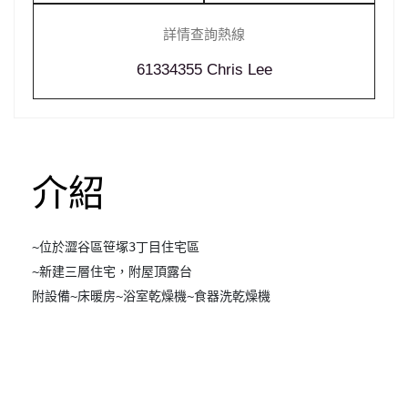
詳情查詢熱線
61334355 Chris Lee
介紹
~位於澀谷區笹塚3丁目住宅區

~新建三層住宅，附屋頂露台

附
設備~床暖房~浴室乾燥機~食器洗乾燥機