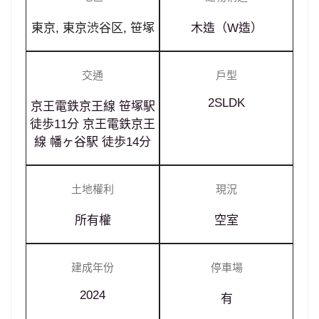
東京
,
東京渋谷区
,
笹塚
木造（W造）
交通
戶型
2SLDK
京王電鉄京王線 笹塚駅
徒歩11分 京王電鉄京王
線 幡ヶ谷駅 徒歩14分
土地權利
現況
所有權
空室
建成年份
停車場
2024
有