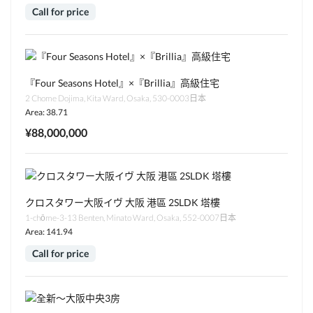
Call for price
『Four Seasons Hotel』×『Brillia』高級住宅
2 Chome Dojima, Kita Ward, Osaka, 530-0003日本
Area: 38.71
¥88,000,000
クロスタワー大阪イヴ 大阪 港區 2SLDK 塔樓
1-chōme-3-13 Benten, Minato Ward, Osaka, 552-0007日本
Area: 141.94
Call for price