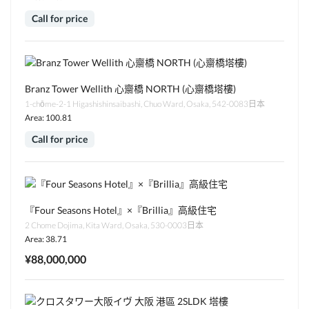
Call for price
Branz Tower Wellith 心齋橋 NORTH (心齋橋塔樓)
1-chōme-2-1 Higashishinsaibashi, Chuo Ward, Osaka, 542-0083日本
Area: 100.81
Call for price
『Four Seasons Hotel』×『Brillia』高級住宅
2 Chome Dojima, Kita Ward, Osaka, 530-0003日本
Area: 38.71
¥88,000,000