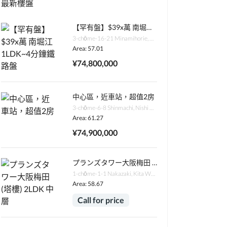
最新樓盤
【罕有盤】$39x萬 南堀江1LDK~4分鐘鐵路盤
3-chōme-16-21 Minamihorie, Nishi Ward, Osaka, 550-0015日本
Area: 57.01
¥74,800,000
中心區，近車站，超值2房
3-chōme-6-8 Shinmachi, Nishi Ward, Osaka, 550-0013日本
Area: 61.27
¥74,900,000
プランズタワー大阪梅田 (塔樓) 2LDK 中層
1-chōme-1-1 Nakazaki, Kita Ward, Osaka, 530-0016日本
Area: 58.67
Call for price