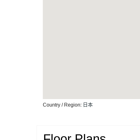
Country / Region
:
日本
Floor Plans