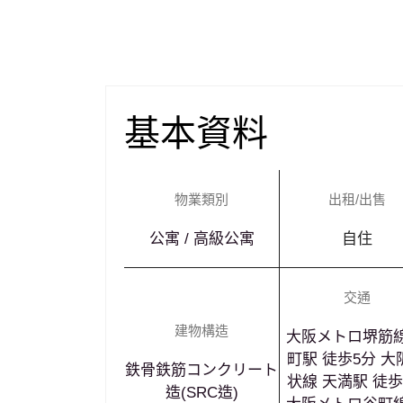
基本資料
物業類別
出租/出售
公寓 / 高級公寓
自住
交通
¥328,000,000
建物構造
大阪メトロ堺筋線
町駅 徒歩5分 大
鉄骨鉄筋コンクリート
状線 天満駅 徒歩
造(SRC造)