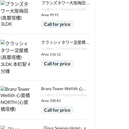
プランズタワー大阪梅田 (高層塔樓) 3LDK
1-chōme-1-1 Nakazaki, Kita Ward, Osaka, 530-0016日本
Area: 99.91
Call for price
クラッシィタワー淀屋橋 (高層塔樓) 3LDK 本町駅 4分鐘
3-chōme-3-2 Awajimachi, Chuo Ward, Osaka, 541-0047日本
Area: 116.12
Call for price
Branz Tower Wellith 心齋橋 NORTH (心齋橋塔樓)
1-chōme-2-1 Higashishinsaibashi, Chuo Ward, Osaka, 542-0083日本
Area: 100.81
Call for price
『Four Seasons Hotel』×『Brillia』高級住宅