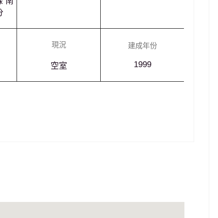
 南
分
現況
建成年份
1999
空室