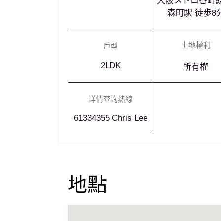
大阪メトロ谷町線
森町駅 徒歩8
土地權利
戶型
2LDK
所有權
詳情查詢熱線
61334355 Chris Lee
地點