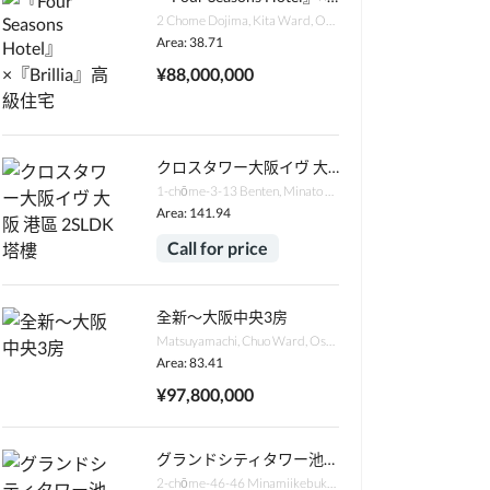
2 Chome Dojima, Kita Ward, Osaka, 530-0003日本
Area: 38.71
¥88,000,000
クロスタワー大阪イヴ 大阪 港區 2SLDK 塔樓
1-chōme-3-13 Benten, Minato Ward, Osaka, 552-0007日本
Area: 141.94
Call for price
全新～大阪中央3房
Matsuyamachi, Chuo Ward, Osaka, 542-0067日本
Area: 83.41
¥97,800,000
グランドシティタワー池袋 2LDK 東京 豐島區 南池袋
2-chōme-46-46 Minamiikebukuro, Toshima City, Tokyo 171-0022日本