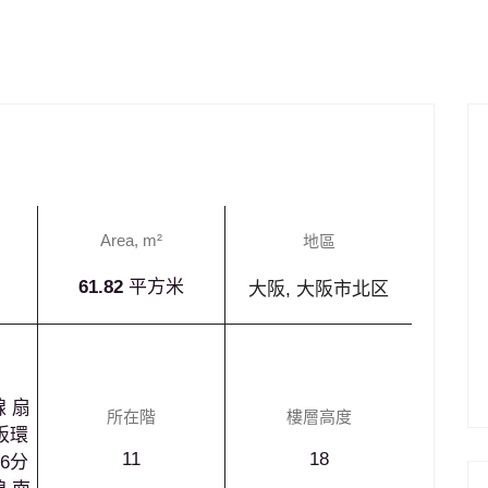
投資
自住
Area, m²
地區
61.82
平方米
大阪
,
大阪市北区
¥238,000,000
 扇
所在階
樓層高度
阪環
11
18
6分