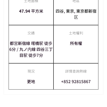
土地面積
地區
47.94
平方米
四谷
,
東京
,
東京都新宿
区
交通
土地權利
都営新宿線 曙橋駅 徒歩
所有權
6分 / 丸ノ内線 四谷三丁
目駅 徒歩7分
現況
詳情查詢熱線
更地
+852 92815867