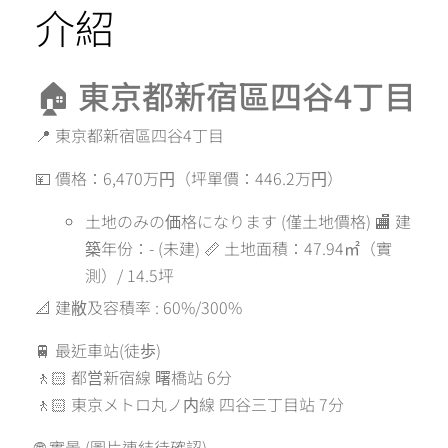
介紹
🏠 東京都新宿區四谷4丁目
📍 東京都新宿區四谷4丁目
💴 價格：6,470万円（坪單價：446.2万円）
土地のみの価格になります (僅土地價格) 🏬 建
築年份：- (未建) 📏 土地面積：47.94㎡（實
測）/ 14.5坪
📐 建敝及容積率 : 60%/300%
🚆 最近車站(徒歩)
🚶🏻 都営新宿線 曙橋站 6分
🚶🏻 東京メトロ丸ノ内線 四谷三丁目站 7分
🌐 實景 (圖片連結待確認)