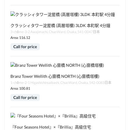
クラッシィタワー淀屋橋 (高層塔樓) 3LDK 本町駅 4分鐘
3-chōme-3-2 Awajimachi, Chuo Ward, Osaka, 541-0047日本
Area: 116.12
Call for price
Branz Tower Wellith 心齋橋 NORTH (心齋橋塔樓)
1-chōme-2-1 Higashishinsaibashi, Chuo Ward, Osaka, 542-0083日本
Area: 100.81
Call for price
『Four Seasons Hotel』×『Brillia』高級住宅