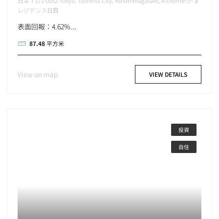
日本〒171-0052 Tokyo, Toshima City, Minaminagasaki, 4-chōme−1−３
レジデンス目白
表面回報：4.62%...
87.48
平方米
View on map
VIEW DETAILS
投資
自住