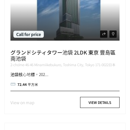
Call for price
グランドシティタワー池袋 2LDK 東京 豐島區
南池袋
2-chōme-46-46 Minamiikebukuro, Toshima City, Tokyo 171-0022日本
池袋核心地標，202...
72.44
平方米
View on map
VIEW DETAILS