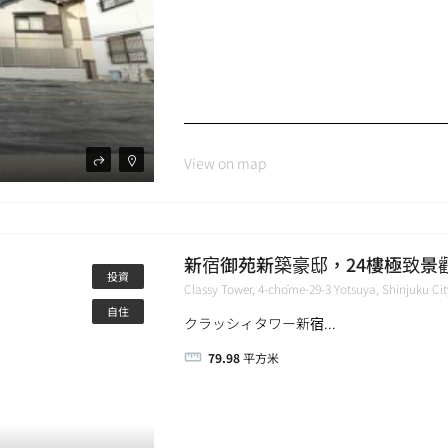
View on map
新宿御苑新築豪邸，24樓極致景
投資
Classy Tower, 4-chōme-29-3 Yotsuya, Shinjuku C
自住
クラッシィタワー新宿...
79.98
平方米