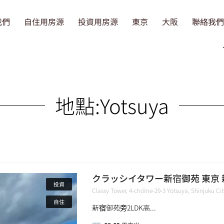
我們
自住用房源
投資用房源
東京
大阪
聯絡我們
地點:
Yotsuya
クラッシイタワー新宿御苑 東京 新
投資
Classy Tower, 4-chōme-29-3 Yotsuya, Shinjuku C
自住
新宿御苑旁2LDK高...