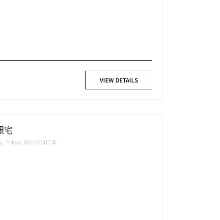
VIEW DETAILS
觀宅
ity, Tokyo 160-0004日本