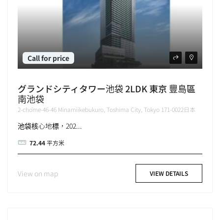
Call for price
グランドシティタワー池袋 2LDK 東京 豐島區
南池袋
2-chōme-46-46 Minamiikebukuro, Toshima City, Tokyo 171-0022日本
池袋核心地標，202...
72.44
平方米
View on map
VIEW DETAILS