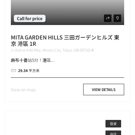
Call for price
MITA GARDEN HILLS 三田ガーデンヒルズ 東
京 港區 1R
1-chōme-4-60 Mita, Minato City, Tokyo 108-0073日本
麻布十番站5分！港區...
29.34
平方米
View on map
VIEW DETAILS
投資
自住