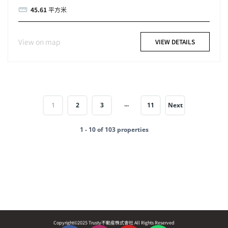
45.61
平方米
View on map
VIEW DETAILS
...
1
2
3
11
Next
1 - 10 of 103 properties
Copyright©2025 Trusty不動産株式會社 All Rights Reserved