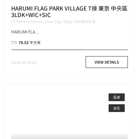
HARUMI FLAG PARK VILLAGE T棟 東京 中央區
3LDK+WIC+SIC
5 Chome-6 Harumi, Chuo City, Tokyo 104-0053日本
HARUMI FLA...
79.53
平方米
View on map
VIEW DETAILS
投資
自住