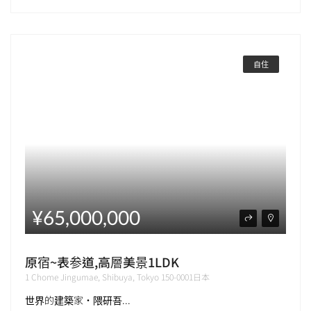
自住
¥65,000,000
原宿~表参道,高層美景1LDK
1 Chome Jingumae, Shibuya, Tokyo 150-0001日本
世界的建築家・隈研吾...