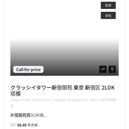
投資
自住
Call for price
クラッシイタワー新宿御苑 東京 新宿区 2LDK
塔樓
Classy Tower, 4-chōme-29-3 Yotsuya, Shinjuku City, Tokyo 160-0004日
本
新宿御苑旁2LDK高...
68.69
平方米