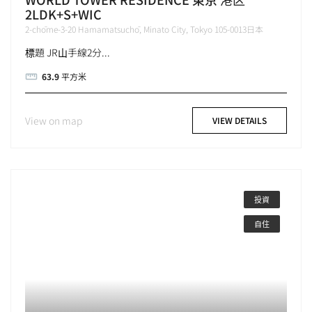
2LDK+S+WIC
2-chōme-3-20 Hamamatsuchō, Minato City, Tokyo 105-0013日本
標題 JR山手線2分...
63.9
平方米
View on map
VIEW DETAILS
投資
自住