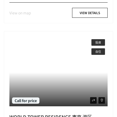
View on map
VIEW DETAILS
投資
自住
Call for price
WORLD TOWER RESIDENCE 東京 港区