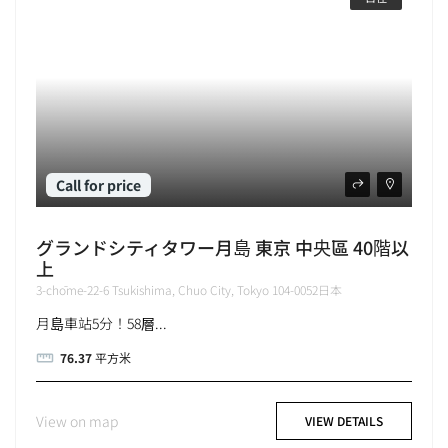
Call for price
グランドシティタワー月島 東京 中央區 40階以
上
3-chōme-22-6 Tsukishima, Chuo City, Tokyo 104-0052日本
月島車站5分！58層...
76.37
平方米
View on map
VIEW DETAILS