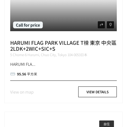
Call for price
HARUMI FLAG PARK VILLAGE T棟 東京 中央區
2LDK+2WIC+SIC+S
5 Chome-6 Harumi, Chuo City, Tokyo 104-0053日本
HARUMI FLA...
95.56
平方米
View on map
VIEW DETAILS
自住