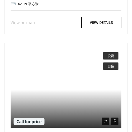
42.19
平方米
View on map
VIEW DETAILS
投資
自住
Call for price