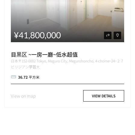
¥41,800,000
目黒区 ~一房一廳~低水超值
日本〒152-0002 Tokyo, Meguro City, Megurohonchō, 4-chōme−24−２７
ビリジアン学芸大
36.72
平方米
View on map
VIEW DETAILS