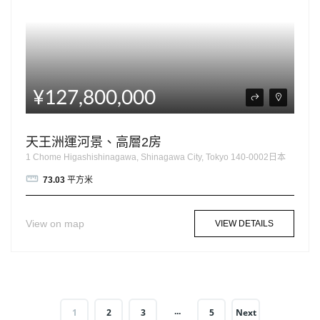
¥127,800,000
天王洲運河景、高層2房
1 Chome Higashishinagawa, Shinagawa City, Tokyo 140-0002日本
73.03
平方米
View on map
VIEW DETAILS
...
1
2
3
5
Next