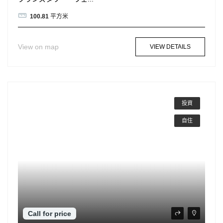
100.81
平方米
View on map
VIEW DETAILS
投資
自住
Call for price