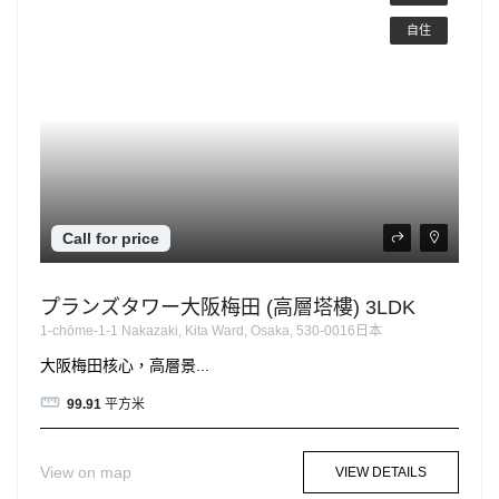
自住
Call for price
プランズタワー大阪梅田 (高層塔樓) 3LDK
1-chōme-1-1 Nakazaki, Kita Ward, Osaka, 530-0016日本
大阪梅田核心，高層景...
99.91
平方米
View on map
VIEW DETAILS