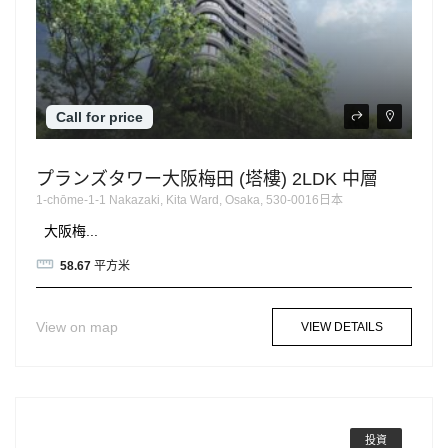
Call for price
プランズタワー大阪梅田 (塔樓) 2LDK 中層
1-chōme-1-1 Nakazaki, Kita Ward, Osaka, 530-0016日本
大阪梅...
58.67
平方米
View on map
VIEW DETAILS
投資