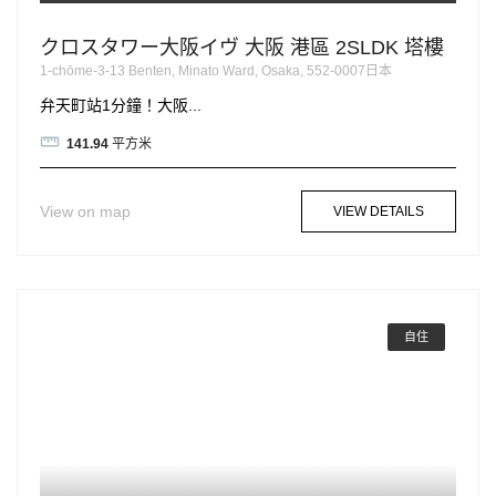
クロスタワー大阪イヴ 大阪 港區 2SLDK 塔樓
1-chōme-3-13 Benten, Minato Ward, Osaka, 552-0007日本
弁天町站1分鐘！大阪...
141.94
平方米
View on map
VIEW DETAILS
自住