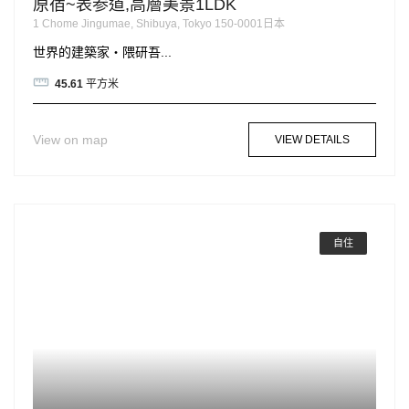
原宿~表参道,高層美景1LDK
1 Chome Jingumae, Shibuya, Tokyo 150-0001日本
世界的建築家・隈研吾...
45.61
平方米
View on map
VIEW DETAILS
自住