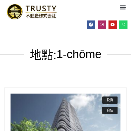
1-chōme
地點:
投資
自住