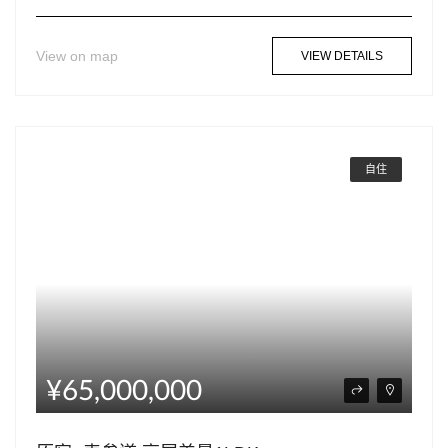
View on map
VIEW DETAILS
自住
¥65,000,000