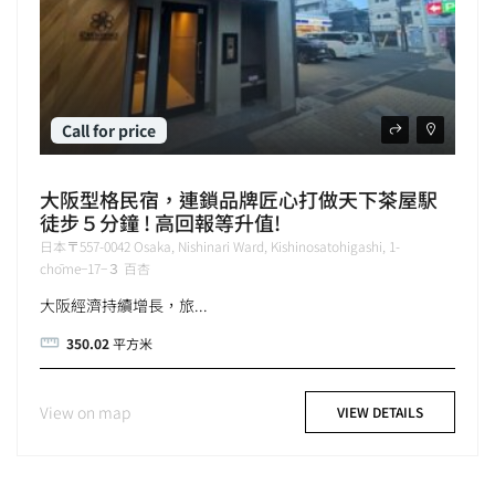
Call for price
大阪型格民宿，連鎖品牌匠心打做天下茶屋駅
徒步５分鐘 ! 高回報等升值!
日本〒557-0042 Osaka, Nishinari Ward, Kishinosatohigashi, 1-
chōme−17−３ 百杏
大阪經濟持續增長，旅...
350.02
平方米
View on map
VIEW DETAILS