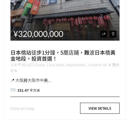
¥320,000,000
日本橋站徒步1分鐘，5層店鋪，難波日本橋黃
金地段，投資首選！
日本〒542-0073 Osaka, Chuo Ward, Nipponbashi, 1-chōme−18−４ 南地
ビル
📍 大阪府大阪市中央...
331.47
平方米
View on map
VIEW DETAILS