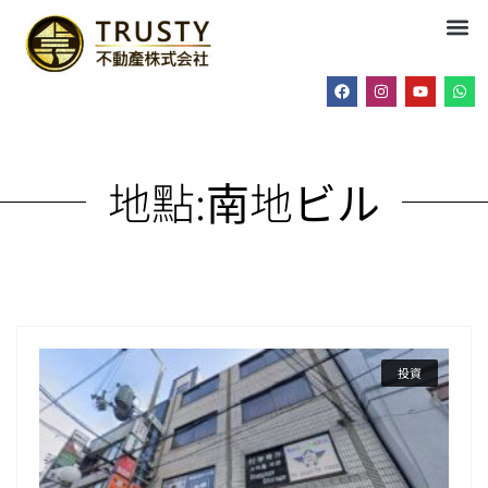
地點:
南地ビル
投資