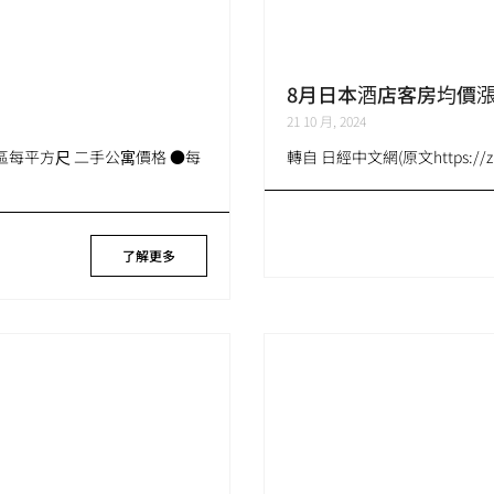
8月日本酒店客房均價漲
21 10 月, 2024
區每平方尺 二手公寓價格 ●每
轉自 日經中文網(原文https://zh.cn
了解更多