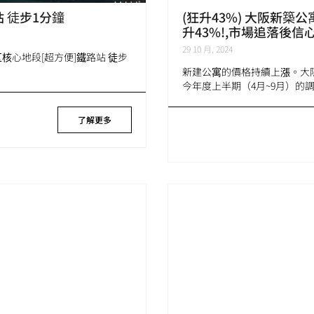
站 徒步1分鐘
(狂升43%) 大阪新築公
升43%!,市場追落後信心
29 10 月, 2024
)市区核心地段[超方便]鐵路站 徒步
新建公寓的價格持續上漲。大阪
今年度上半期（4月~9月）的調 
了解更多