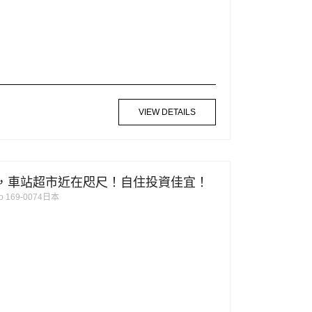
VIEW DETAILS
段，車站超市近在咫尺！自住投資佳宜！
okyo 169-0074日本