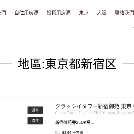
我們
自住用房源
投資用房源
東京
大阪
聯絡我們
地區:
東京都新宿区
クラッシイタワー新宿御苑 東京 新
投資
Classy Tower, 4-chōme-29-3 Yotsuya, Shinjuku
自住
新宿御苑旁2LDK高...
68.69
平方米