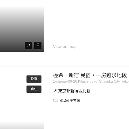
View on map
極希！新宿 民宿，一房難求地
投資
1-chōme-30-26 Kitashinjuku, Shinjuku City, T
自住
📍 東京都新宿區北新...
41.04
平方米