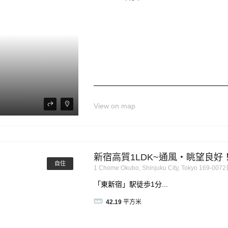
View on map
新宿高質1LDK~通風・眺望良好
自住
1 Chome Okubo, Shinjuku City, Tokyo 169-00
「東新宿」駅徒歩1分...
42.19
平方米