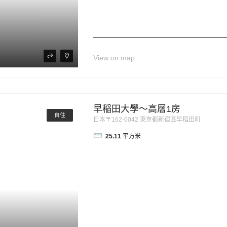
View on map
早稲田大學～高層1房
自住
日本〒162-0042 東京都新宿區早稻田町
25.11
平方米