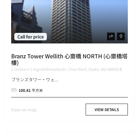
Call for price
Branz Tower Wellith 心齋橋 NORTH (心齋橋塔
樓)
1-chōme-2-1 Higashishinsaibashi, Chuo Ward, Osaka, 542-0083日本
ブランズタワー・ウェ...
100.81
平方米
View on map
VIEW DETAILS