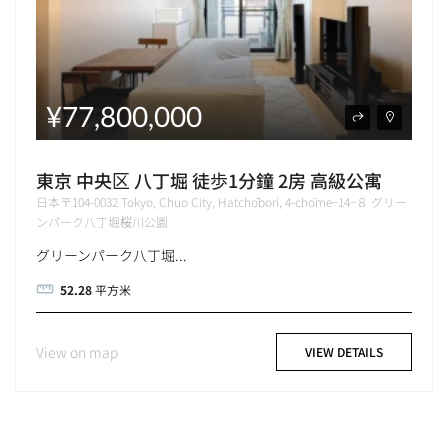
¥77,800,000
東京 中央区 八丁堀 徒歩1分鐘 2房 高級公寓
日本〒104-0032 Tokyo, Chuo City, Hatchōbori, 4-chōme−14−８ グリー
ンパーク八丁堀桜川公園
グリーンパーク八丁堀...
52.28
平方米
View on map
VIEW DETAILS