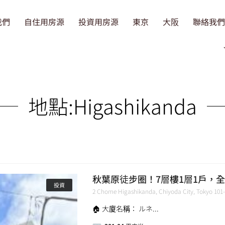
我們
自住用房源
投資用房源
東京
大阪
聯絡我們
地點:
Higashikanda
秋葉原徒步圈！7層樓1層1戶，全棟
投資
2 Chome Higashikanda, Chiyoda City, Tokyo 1
🏠 大廈名稱： ルネ...