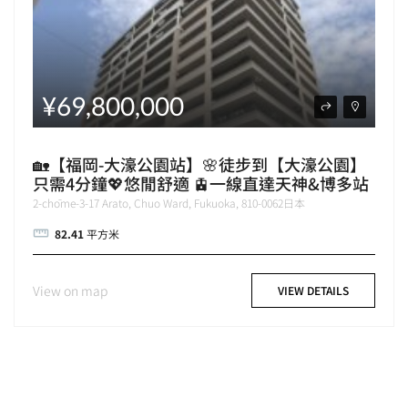
¥69,800,000
🏡【福岡-大濠公園站】🌸徒步到【大濠公園】
只需4分鐘💖悠閒舒適 🚊一線直達天神&博多站
2-chōme-3-17 Arato, Chuo Ward, Fukuoka, 810-0062日本
82.41
平方米
View on map
VIEW DETAILS