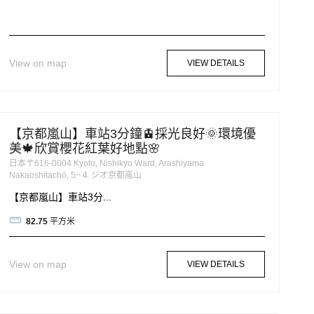
View on map
VIEW DETAILS
【京都嵐山】車站3分鐘🚊採光良好🌞環境優
美🍁欣賞櫻花紅葉好地點🌸
日本〒616-0004 Kyoto, Nishikyo Ward, Arashiyama
Nakaoshitachō, 5−４ ジオ京都嵐山
【京都嵐山】車站3分...
82.75
平方米
View on map
VIEW DETAILS