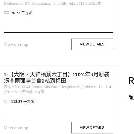
3-chōme-22-3 Nishiasakusa, Taito City, Tokyo 111-0035日本
76.72
平方米
View on map
VIEW DETAILS
✨【大阪・天神橋筋六丁目】2024年9月新裝
R
潢🌞兩面陽台🚊2站到梅田
日本〒531-0041 Osaka, Kita Ward, Tenjinbashi, 7-chōme−12−１４
グレーシィ天神橋 １号館
尚
113.87
平方米
View on map
VIEW DETAILS