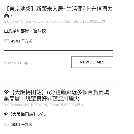
【東京池袋】新築未入居~生活便利~升值潛力
高~
1 Chome Minamiikebukuro, Toshima City, Tokyo 171-0022日本
由於是角部屋，窗戶較...
45.91
平方米
View on map
VIEW DETAILS
💖【大阪梅田站】6分鐘🛍鄰近多個百貨商場
🌆高層，眺望良好🉑望淀川煙火
3-9 Tsurunochō, Kita Ward, Osaka, 530-0014日本
💖【大阪梅田站】6分...
108.1
平方米