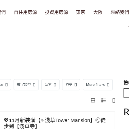
我們
自住用房源
投資用房源
東京
大阪
聯絡我們
搜
ce
樓宇類型
臥室
浴室
More filters
R
💖11月新裝潢【✨淺草Tower Mansion】🉑徒
步到【淺草寺】