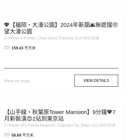
💖【福岡・大濠公園】2024年新築🌆無遮擋🉑
望大濠公園
2-chōme-3-9 Arato, Chuo Ward, Fukuoka, 810-0062日本
159.43
平方米
View on map
VIEW DETAILS
【山手線・秋葉原Tower Mansion】9分鐘💖7
月新裝潢😍2站到東京站
2-chōme-101 Kanda Awajichō, Chiyoda City, Tokyo 101-0063日本
56.69
平方米