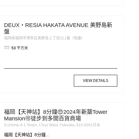
DEUX・RESIA HAKATA AVENUE 美野島新
盤
福岡県福岡市博多区美野島２丁目311番（地番）
53
平方米
VIEW DETAILS
福岡【天神站】8分鐘😍2024年新築Tower
Mansion🉑徒步到多間百貨商場
5-chōme-4-1 Tenjin, Chuo Ward, Fukuoka, 810-0001日本
福岡【天神站】8分鐘...