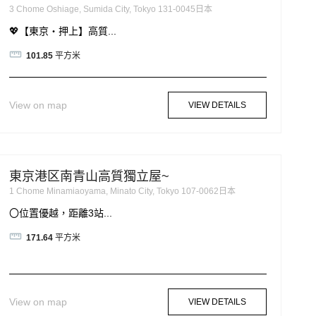
3 Chome Oshiage, Sumida City, Tokyo 131-0045日本
💖【東京・押上】高質...
101.85
平方米
View on map
VIEW DETAILS
東京港区南青山高質獨立屋~
1 Chome Minamiaoyama, Minato City, Tokyo 107-0062日本
〇位置優越，距離3站...
171.64
平方米
View on map
VIEW DETAILS