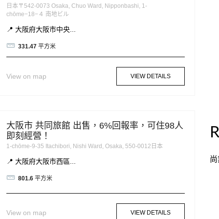
日本〒542-0073 Osaka, Chuo Ward, Nipponbashi, 1-
chōme−18−４ 南地ビル
📍 大阪府大阪市中央...
331.47
平方米
View on map
VIEW DETAILS
大阪市 共同旅館 出售，6%回報率，可住98人
R
即刻經營！
1-chōme-9-35 Itachibori, Nishi Ward, Osaka, 550-0012日本
尚
📍 大阪府大阪市西區...
801.6
平方米
View on map
VIEW DETAILS