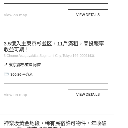
View on map
VIEW DETAILS
3.5億入主東京杉並区，11戶滿租，高投報率
收益可期！
3 Chome Asagayakita, Suginami City, Tokyo 166-0001日本
📍 東京都杉並區阿佐...
300.80
平方米
View on map
VIEW DETAILS
神樂坂黃金地段，稀有民宿許可物件，年收破