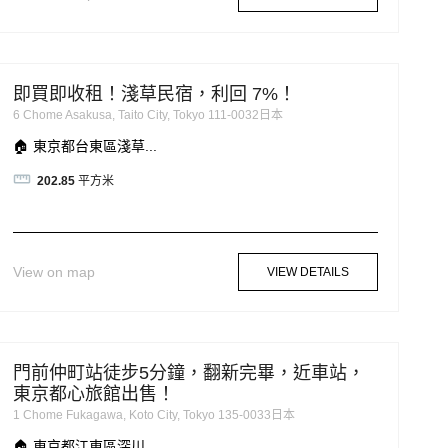
即買即收租！淺草民宿，利回 7%！
6 Chome Asakusa, Taito City, Tokyo 111-0032日本
🏠 東京都台東區淺草...
202.85
平方米
View on map
VIEW DETAILS
門前仲町站徒步5分鐘，翻新完畢，近車站，
東京都心旅館出售！
1 Chome Fukagawa, Koto City, Tokyo 135-0033日本
🏠 東京都江東區深川...