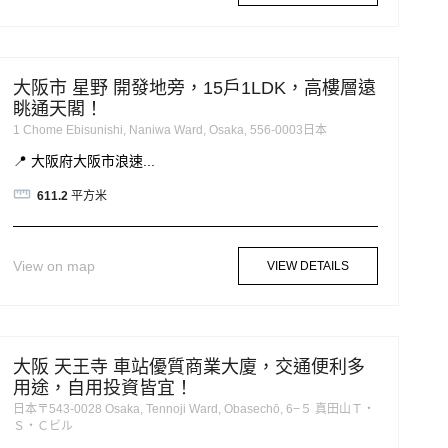
大阪市 星野 開發地旁，15戶1LDK，高樓層遠
眺通天閣！
1 Chome Ebisunishi, Naniwa Ward, Osaka, 556-0003日本
📍 大阪府大阪市浪速...
611.2
平方米
View on map
VIEW DETAILS
大阪 天王寺 車站優質商業大廈，交通便利多
用途，自用投資皆宜！
日本〒543-0028 Osaka, Tennoji Ward, Obasechō, 6−５ 真田山Ｔ・
Ｓ・Ｃビル