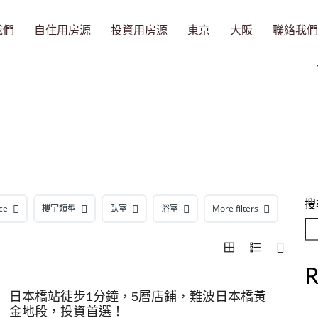
我們
自住用房源
投資用房源
東京
大阪
聯絡我們
搜
ce
樓宇類型
臥室
浴室
More filters
R
日本橋站徒步1分鐘，5層店鋪，難波日本橋黃
金地段，投資首選！